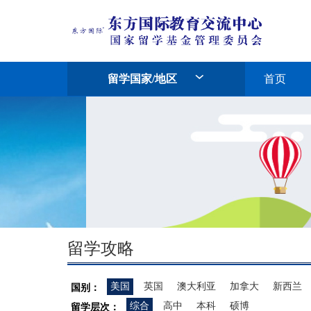
留学国家/地区
首页
留学攻略
美国
英国
澳大利亚
加拿大
新西兰
国别：
综合
高中
本科
硕博
留学层次：