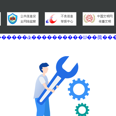
�������ά�������޷��������ʣ����������Ĳ��㣬