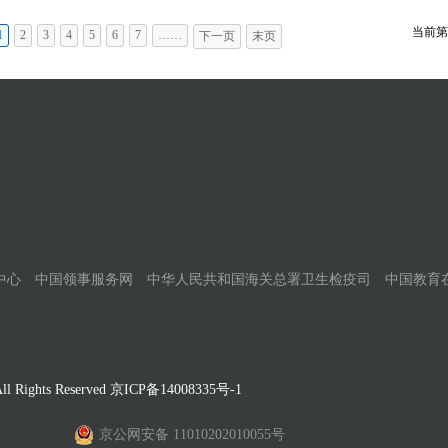
当前第
1
2
3
4
5
6
7
……
下一页
末页
中心
中国领事服务网
中华人民共和国海关总署卫生检疫司
中国教育
Rights Reserved
京ICP备14008335号-1
京公网安备 11010202010055号