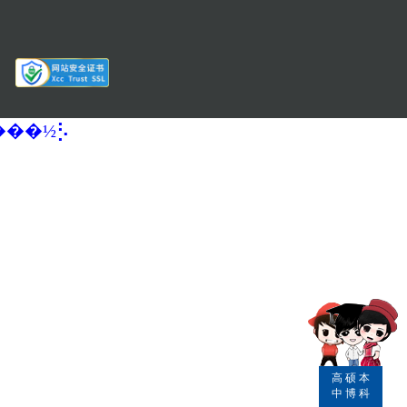
�����½⡣
高
硕
本
中
博
科