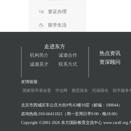
签证办理
留学生活
走进东方
热点资讯
机构简介
诚邀合作
资深顾问
诚邀英才
联系方式
友情链接:
国家留学基金委
学信网
雅思报名
托福报名
留学服务
北京市西城区车公庄大街9号A3楼10层（邮编：100044）
咨询热线:010-66411821（周一至周日早9:00 - 晚18:00）
Copyright ©2001-
2026 东方国际教育交流中心 www.cscdf.org All 