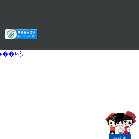
�����½⡣
高
硕
本