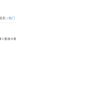
最新
热门
|
第
1
页/共
0
页