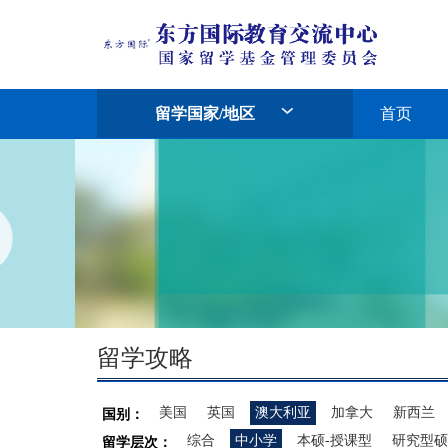
留学国家/地区
首页
留学攻略
美国
英国
澳大利亚
加拿大
新西兰
国别：
综合
中小学
本硕-授课型
研究型硕
留学层次：