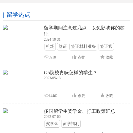
留学热点
留学期间注意这几点，以免影响你的签
证！
2024-10-31
机场
签证
签证材料准备
签证官
签证面试
签证申请攻略
5918
点赞
收藏
G5院校青睐怎样的学生？
2023-05-18
14462
点赞
收藏
多国留学生奖学金、打工政策汇总
2022-07-06
奖学金
留学福利