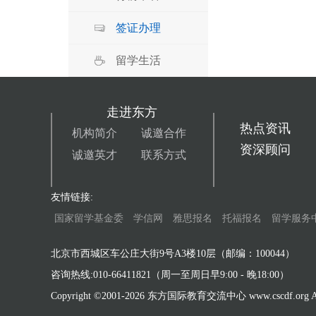
签证办理
留学生活
走进东方
热点资讯
机构简介
诚邀合作
资深顾问
诚邀英才
联系方式
友情链接:
国家留学基金委
学信网
雅思报名
托福报名
留学服务
北京市西城区车公庄大街9号A3楼10层（邮编：100044）
咨询热线:010-66411821（周一至周日早9:00 - 晚18:00）
Copyright ©2001-
2026 东方国际教育交流中心 www.cscdf.org All 