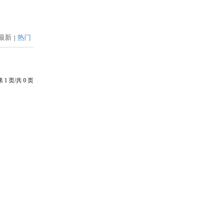
最新
热门
|
第
1
页/共
0
页