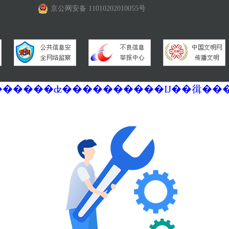
京公网安备 11010202010055号
�������ά�������޷��������ʣ����������Ĳ��㣬