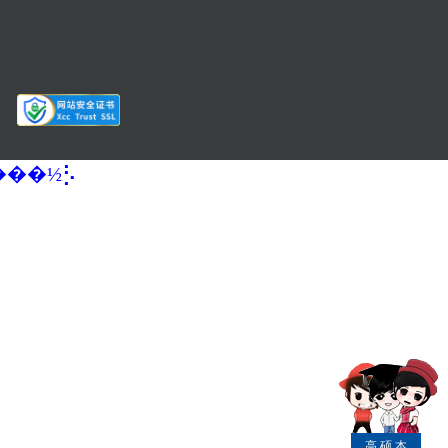
�����½⡣
高
硕
本