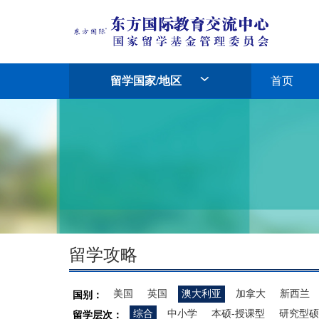
留学国家/地区
首页
留学攻略
美国
英国
澳大利亚
加拿大
新西兰
国别：
综合
中小学
本硕-授课型
研究型硕
留学层次：