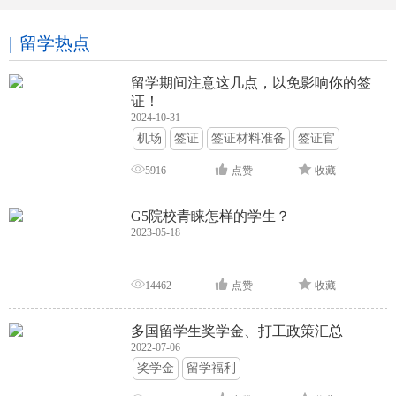
留学热点
留学期间注意这几点，以免影响你的签
证！
2024-10-31
机场
签证
签证材料准备
签证官
签证面试
签证申请攻略
5916
点赞
收藏
G5院校青睐怎样的学生？
2023-05-18
14462
点赞
收藏
多国留学生奖学金、打工政策汇总
2022-07-06
奖学金
留学福利