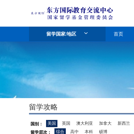
留学国家/地区
首页
留学攻略
美国
英国
澳大利亚
加拿大
新西兰
国别：
综合
高中
本科
硕博
留学层次：