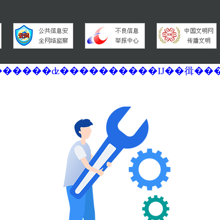
�������ά�������޷��������ʣ����������Ĳ��㣬