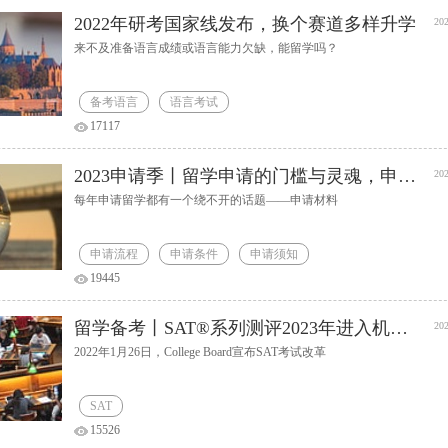
2022年研考国家线发布，换个赛道多样升学
202
来不及准备语言成绩或语言能力欠缺，能留学吗？
备考语言
语言考试
17117
2023申请季丨留学申请的门槛与灵魂，申请材料篇
202
每年申请留学都有一个绕不开的话题——申请材料
申请流程
申请条件
申请须知
19445
留学备考丨SAT®系列测评2023年进入机考时代
202
2022年1月26日，College Board宣布SAT考试改革
SAT
15526