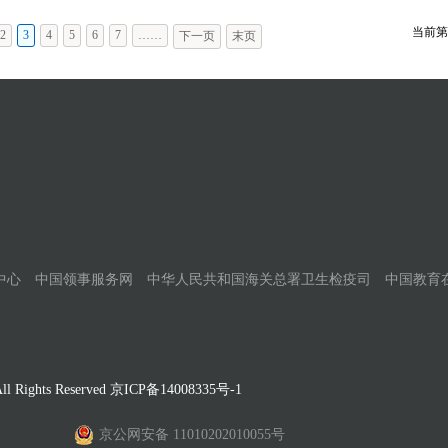
当前第
2
3
4
5
6
7
……
下一页
末页
中心
中国领事服务网
中华人民共和国海关总署卫生检疫司
中国教育
Rights Reserved
京ICP备14008335号-1
京公网安备 11010202010055号