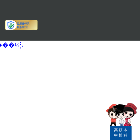
�����½⡣
高
硕
本
中
博
科