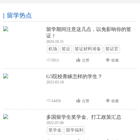
留学热点
留学期间注意这几点，以免影响你的签
证！
2024-10-31
机场
签证
签证材料准备
签证官
签证面试
签证申请攻略
5913
点赞
收藏
G5院校青睐怎样的学生？
2023-05-18
14459
点赞
收藏
多国留学生奖学金、打工政策汇总
2022-07-06
奖学金
留学福利