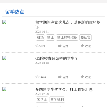
留学热点
留学期间注意这几点，以免影响你的签
证！
2024-10-31
机场
签证
签证材料准备
签证官
签证面试
签证申请攻略
5919
点赞
收藏
G5院校青睐怎样的学生？
2023-05-18
14464
点赞
收藏
多国留学生奖学金、打工政策汇总
2022-07-06
奖学金
留学福利