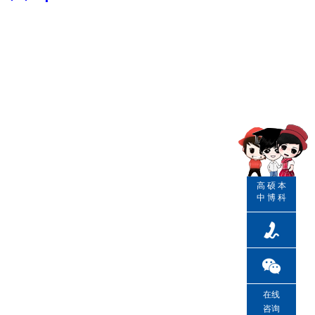
高
硕
本
中
博
科
在线
咨询