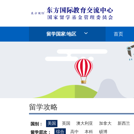
留学国家/地区
首页
留学攻略
美国
英国
澳大利亚
加拿大
新西兰
国别：
综合
高中
本科
硕博
留学层次：