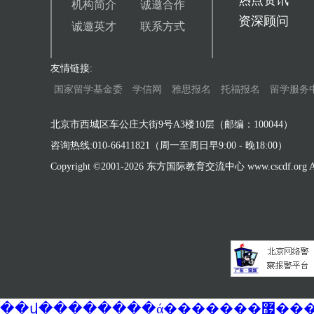
热点资讯
机构简介
诚邀合作
资深顾问
诚邀英才
联系方式
友情链接:
国家留学基金委
学信网
雅思报名
托福报名
留学服务
北京市西城区车公庄大街9号A3楼10层（邮编：100044）
咨询热线:010-66411821（周一至周日早9:00 - 晚18:00）
Copyright ©2001-
2026 东方国际教育交流中心 www.cscdf.org All 
��վ�