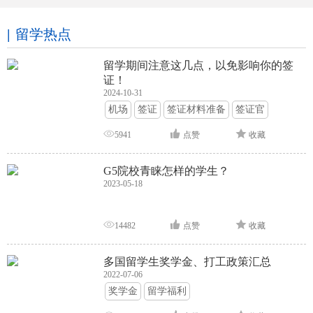
留学热点
留学期间注意这几点，以免影响你的签
证！
2024-10-31
机场
签证
签证材料准备
签证官
签证面试
签证申请攻略
5941
点赞
收藏
G5院校青睐怎样的学生？
2023-05-18
14482
点赞
收藏
多国留学生奖学金、打工政策汇总
2022-07-06
奖学金
留学福利