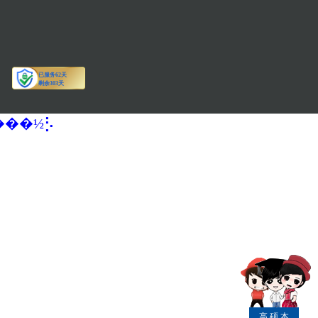
�����½⡣
高
硕
本