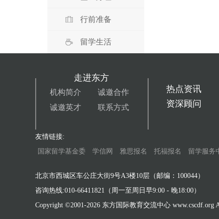
行前准备
留学生活
走进东方
热点资讯
机构简介
诚邀合作
资深顾问
诚邀英才
联系方式
友情链接:
国家留学基金委
学信网
雅思报名
托福报名
留学服务
北京市西城区车公庄大街9号A3楼10层（邮编：100044）
咨询热线:010-66411821（周一至周日早9:00 - 晚18:00）
Copyright ©2001-
2026 东方国际教育交流中心 www.cscdf.org All 