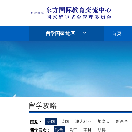
留学国家/地区
首页
留学攻略
美国
英国
澳大利亚
加拿大
新西兰
国别：
综合
高中
本科
硕博
留学层次：