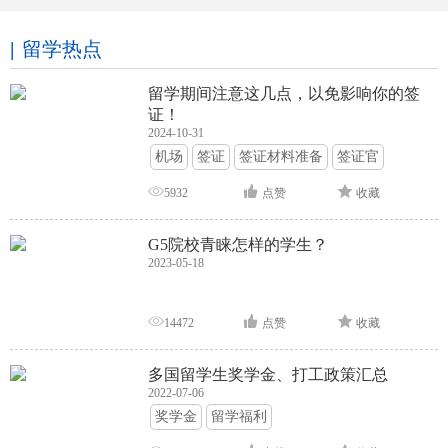
留学热点
留学期间注意这几点，以免影响你的签
证！
2024-10-31
机场
签证
签证材料准备
签证官
签证面试
签证申请攻略
5932
点赞
收藏
G5院校青睐怎样的学生？
2023-05-18
14472
点赞
收藏
多国留学生奖学金、打工政策汇总
2022-07-06
奖学金
留学福利