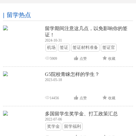
留学热点
留学期间注意这几点，以免影响你的签
证！
2024-10-31
机场
签证
签证材料准备
签证官
签证面试
签证申请攻略
5909
点赞
收藏
G5院校青睐怎样的学生？
2023-05-18
14456
点赞
收藏
多国留学生奖学金、打工政策汇总
2022-07-06
奖学金
留学福利