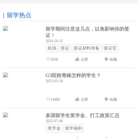
留学热点
留学期间注意这几点，以免影响你的签
证！
2024-10-31
机场
签证
签证材料准备
签证官
签证面试
签证申请攻略
5938
点赞
收藏
G5院校青睐怎样的学生？
2023-05-18
14480
点赞
收藏
多国留学生奖学金、打工政策汇总
2022-07-06
奖学金
留学福利