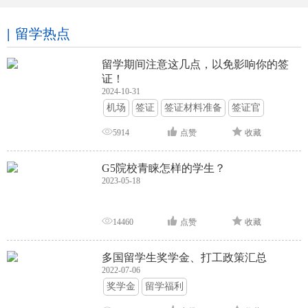
留学热点
留学期间注意这几点，以免影响你的签
证！
2024-10-31
机场
签证
签证材料准备
签证官
签证面试
签证申请攻略
5914
点赞
收藏
G5院校青睐怎样的学生？
2023-05-18
14460
点赞
收藏
多国留学生奖学金、打工政策汇总
2022-07-06
奖学金
留学福利