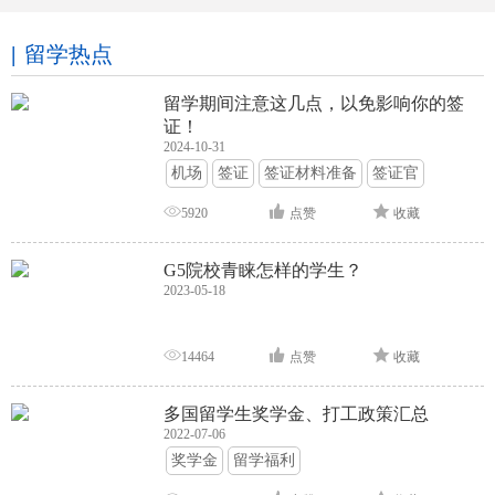
留学热点
留学期间注意这几点，以免影响你的签
证！
2024-10-31
机场
签证
签证材料准备
签证官
签证面试
签证申请攻略
5920
点赞
收藏
G5院校青睐怎样的学生？
2023-05-18
14464
点赞
收藏
多国留学生奖学金、打工政策汇总
2022-07-06
奖学金
留学福利