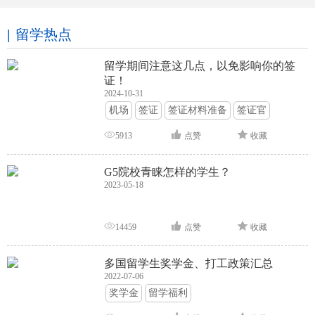
留学热点
留学期间注意这几点，以免影响你的签
证！
2024-10-31
机场
签证
签证材料准备
签证官
签证面试
签证申请攻略
5913
点赞
收藏
G5院校青睐怎样的学生？
2023-05-18
14459
点赞
收藏
多国留学生奖学金、打工政策汇总
2022-07-06
奖学金
留学福利