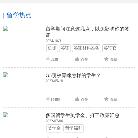
留学热点
留学期间注意这几点，以免影响你的签
证！
2024-10-31
机场
签证
签证材料准备
签证官
签证面试
签证申请攻略
5938
点赞
收藏
G5院校青睐怎样的学生？
2023-05-18
14480
点赞
收藏
多国留学生奖学金、打工政策汇总
2022-07-06
奖学金
留学福利