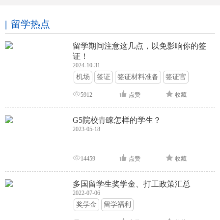
留学热点
留学期间注意这几点，以免影响你的签
证！
2024-10-31
机场
签证
签证材料准备
签证官
签证面试
签证申请攻略
5912
点赞
收藏
G5院校青睐怎样的学生？
2023-05-18
14459
点赞
收藏
多国留学生奖学金、打工政策汇总
2022-07-06
奖学金
留学福利