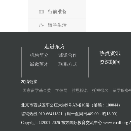
行前准备
留学生活
走进东方
热点资讯
机构简介
诚邀合作
资深顾问
诚邀英才
联系方式
友情链接:
国家留学基金委
学信网
雅思报名
托福报名
留学服务
北京市西城区车公庄大街9号A3楼10层（邮编：100044）
咨询热线:010-66411821（周一至周日早9:00 - 晚18:00）
Copyright ©2001-
2026 东方国际教育交流中心 www.cscdf.org All 