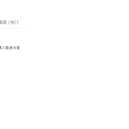
最新
热门
|
第
1
页/共
0
页