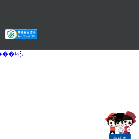
�����½⡣
高
硕
本