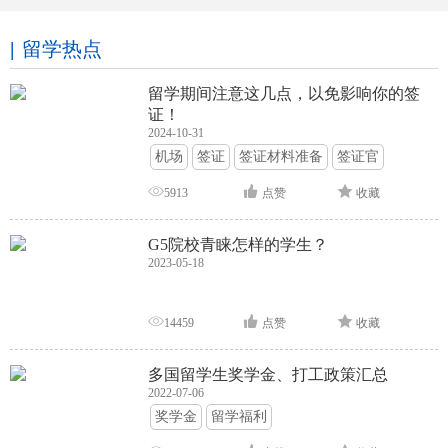
留学热点
留学期间注意这几点，以免影响你的签
证！
2024-10-31
机场
签证
签证材料准备
签证官
签证面试
签证申请攻略
5913
点赞
收藏
G5院校青睐怎样的学生？
2023-05-18
14459
点赞
收藏
多国留学生奖学金、打工政策汇总
2022-07-06
奖学金
留学福利