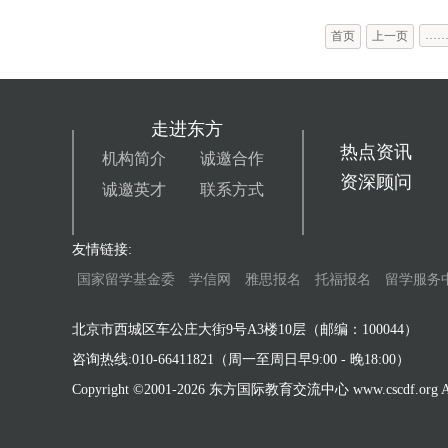
…
首页
上一页
走进东方
热点资讯
机构简介
诚邀合作
资深顾问
诚邀英才
联系方式
友情链接:
国家留学基金委
学信网
雅思报名
托福报名
留学服务
北京市西城区车公庄大街9号A3楼10层（邮编：100044）
咨询热线:010-66411821（周一至周日早9:00 - 晚18:00）
Copyright ©2001-
2026 东方国际教育交流中心 www.cscdf.org All 