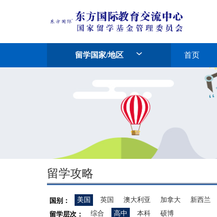
留学国家/地区
首页
留学攻略
美国
英国
澳大利亚
加拿大
新西兰
国别：
综合
高中
本科
硕博
留学层次：