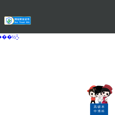
�����½⡣
高
硕
本
中
博
科