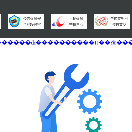
�������ά�������޷��������ʣ����������Ĳ��㣬