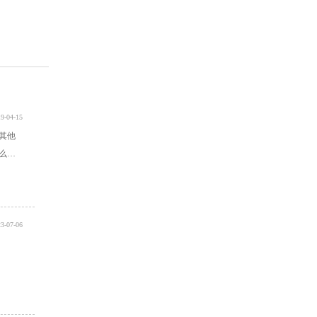
9-04-15
其他
么反
3-07-06