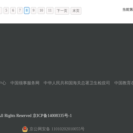
当前第
…
5
6
7
8
9
10
11
下一页
末页
中心
中国领事服务网
中华人民共和国海关总署卫生检疫司
中国教育
Rights Reserved
京ICP备14008335号-1
京公网安备 11010202010055号