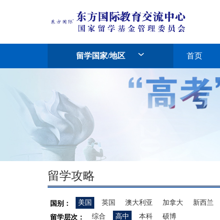
留学国家/地区
首页
留学攻略
美国
英国
澳大利亚
加拿大
新西兰
国别：
综合
高中
本科
硕博
留学层次：