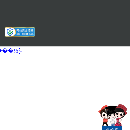
�����½⡣
高
硕
本