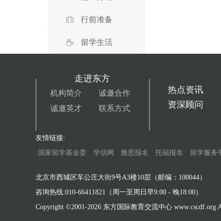
行前准备
留学生活
走进东方
热点资讯
机构简介
诚邀合作
资深顾问
诚邀英才
联系方式
友情链接:
国家留学基金委
学信网
雅思报名
托福报名
留学服务
北京市西城区车公庄大街9号A3楼10层（邮编：100044）
咨询热线:010-66411821（周一至周日早9:00 - 晚18:00）
Copyright ©2001-
2026 东方国际教育交流中心 www.cscdf.org All 