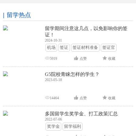
留学热点
留学期间注意这几点，以免影响你的签
证！
2024-10-31
机场
签证
签证材料准备
签证官
签证面试
签证申请攻略
5919
点赞
收藏
G5院校青睐怎样的学生？
2023-05-18
14464
点赞
收藏
多国留学生奖学金、打工政策汇总
2022-07-06
奖学金
留学福利