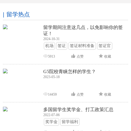
留学热点
留学期间注意这几点，以免影响你的签
证！
2024-10-31
机场
签证
签证材料准备
签证官
签证面试
签证申请攻略
5913
点赞
收藏
G5院校青睐怎样的学生？
2023-05-18
14459
点赞
收藏
多国留学生奖学金、打工政策汇总
2022-07-06
奖学金
留学福利