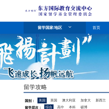
留学国家/地区
首页
留学攻略
美国
英国
澳大利亚
加拿大
新西兰
国别：
综合
高中
本科
硕博
留学层次：