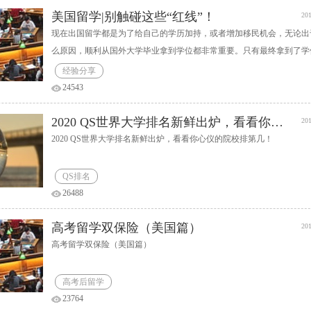
美国留学|别触碰这些“红线”！
201
现在出国留学都是为了给自己的学历加持，或者增加移民机会，无论出
么原因，顺利从国外大学毕业拿到学位都非常重要。只有最终拿到了学
接下来无论回国就业、升学、移民才能够顺利进行。谁也不想出国花费
经验分享
金钱留学，最终却因为各种原因被学校开除学籍不能毕业，所有的付出
24543
钱都化为泡影。那么在美国留学，有哪些情况容易遭到学校的开除学籍
呢？又有哪些是绝对不能逾越的红线？
2020 QS世界大学排名新鲜出炉，看看你心仪的院校排第几！
201
2020 QS世界大学排名新鲜出炉，看看你心仪的院校排第几！
QS排名
26488
高考留学双保险（美国篇）
201
高考留学双保险（美国篇）
高考后留学
23764