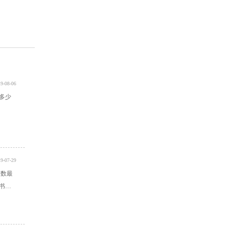
9-08-06
多少
9-07-29
人数最
书本
很多