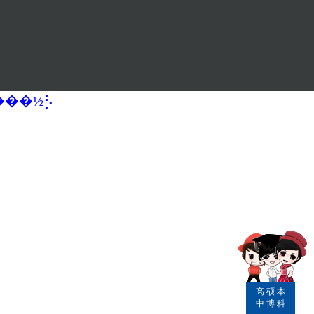
�����½⡣
高
硕
本
中
博
科