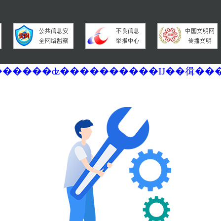
�������ά�������޷��������ʣ����������Ĳ��㣬