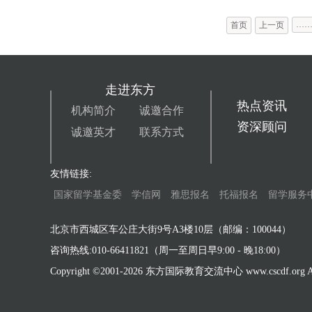
…
首页
上一页
走进东方
热点资讯
机构简介
诚邀合作
资深顾问
诚邀英才
联系方式
友情链接:
国家留学基金委
学信网
雅思报名
托福报名
留学服务
北京市西城区车公庄大街9号A3楼10层（邮编：100044）
咨询热线:010-66411821（周一至周日早9:00 - 晚18:00）
Copyright ©2001-
2026 东方国际教育交流中心 www.cscdf.org All 