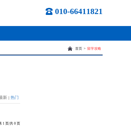
010-66411821
首页
>
留学攻略
最新
热门
|
第
1
页/共
0
页