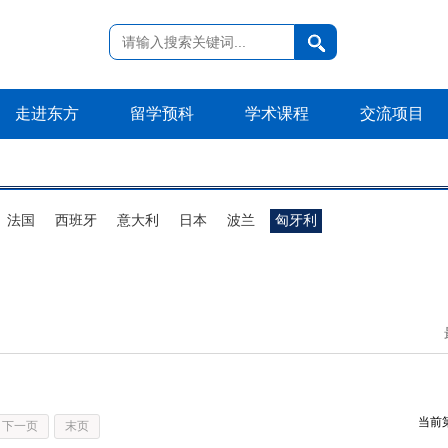
走进东方
留学预科
学术课程
交流项目
法国
西班牙
意大利
日本
波兰
匈牙利
当前
下一页
末页