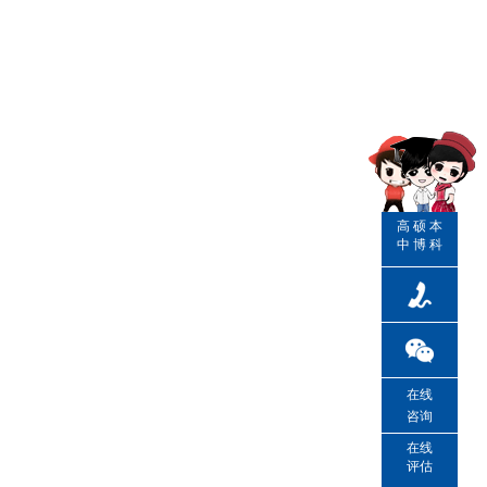
高
硕
本
中
博
科
在线
咨询
在线
评估