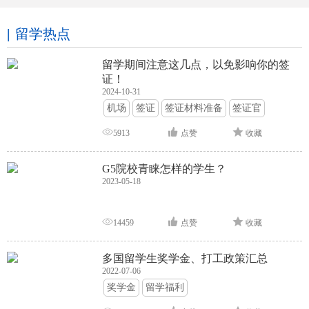
留学热点
留学期间注意这几点，以免影响你的签
证！
2024-10-31
机场
签证
签证材料准备
签证官
签证面试
签证申请攻略
5913
点赞
收藏
G5院校青睐怎样的学生？
2023-05-18
14459
点赞
收藏
多国留学生奖学金、打工政策汇总
2022-07-06
奖学金
留学福利