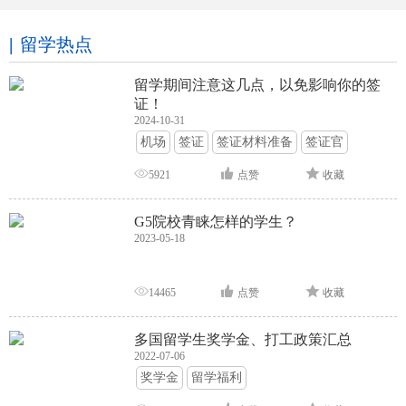
留学热点
留学期间注意这几点，以免影响你的签
证！
2024-10-31
机场
签证
签证材料准备
签证官
签证面试
签证申请攻略
5921
点赞
收藏
G5院校青睐怎样的学生？
2023-05-18
14465
点赞
收藏
多国留学生奖学金、打工政策汇总
2022-07-06
奖学金
留学福利