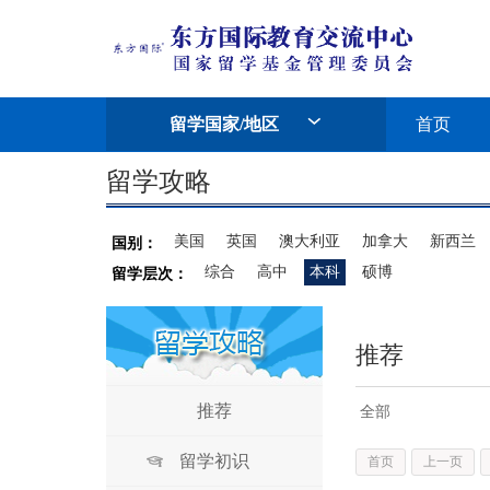
留学国家/地区
首页
留学攻略
美国
英国
澳大利亚
加拿大
新西兰
国别：
综合
高中
本科
硕博
留学层次：
推荐
推荐
全部
留学初识
首页
上一页