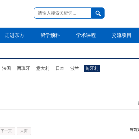
走进东方
留学预科
学术课程
交流项目
法国
西班牙
意大利
日本
波兰
匈牙利
当前
下一页
末页