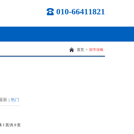
010-66411821
首页
>
留学攻略
最新
热门
|
第
1
页/共
0
页