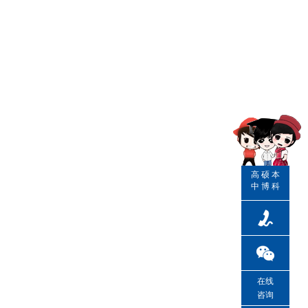
高
硕
本
中
博
科
在线
咨询