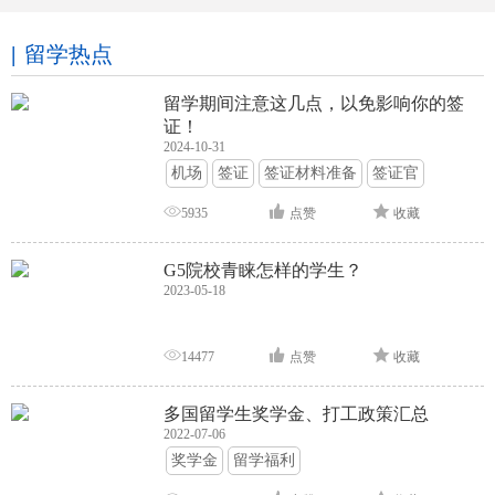
留学热点
留学期间注意这几点，以免影响你的签
证！
2024-10-31
机场
签证
签证材料准备
签证官
签证面试
签证申请攻略
5935
点赞
收藏
G5院校青睐怎样的学生？
2023-05-18
14477
点赞
收藏
多国留学生奖学金、打工政策汇总
2022-07-06
奖学金
留学福利