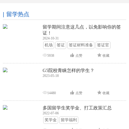
留学热点
留学期间注意这几点，以免影响你的签
证！
2024-10-31
机场
签证
签证材料准备
签证官
签证面试
签证申请攻略
5938
点赞
收藏
G5院校青睐怎样的学生？
2023-05-18
14480
点赞
收藏
多国留学生奖学金、打工政策汇总
2022-07-06
奖学金
留学福利