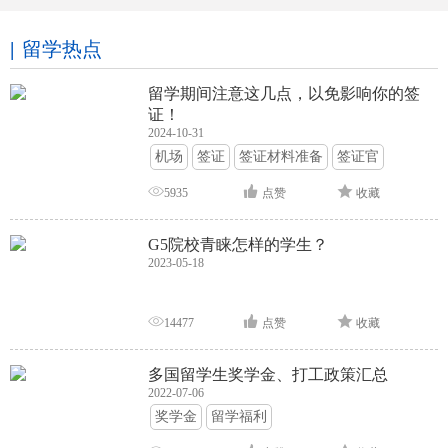
留学热点
留学期间注意这几点，以免影响你的签
证！
2024-10-31
机场
签证
签证材料准备
签证官
签证面试
签证申请攻略
5935
点赞
收藏
G5院校青睐怎样的学生？
2023-05-18
14477
点赞
收藏
多国留学生奖学金、打工政策汇总
2022-07-06
奖学金
留学福利