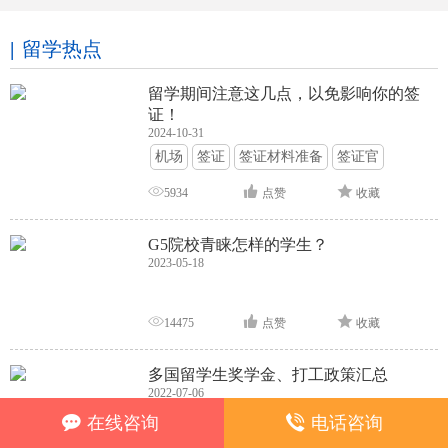
留学热点
留学期间注意这几点，以免影响你的签
证！
2024-10-31
机场
签证
签证材料准备
签证官
签证面试
签证申请攻略
5934
点赞
收藏
G5院校青睐怎样的学生？
2023-05-18
14475
点赞
收藏
多国留学生奖学金、打工政策汇总
2022-07-06
奖学金
留学福利
在线咨询
电话咨询