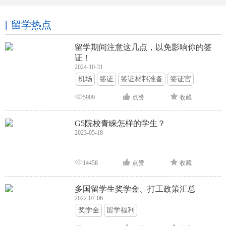
留学热点
留学期间注意这几点，以免影响你的签
证！
2024-10-31
机场
签证
签证材料准备
签证官
签证面试
签证申请攻略
5909
点赞
收藏
G5院校青睐怎样的学生？
2023-05-18
14458
点赞
收藏
多国留学生奖学金、打工政策汇总
2022-07-06
奖学金
留学福利