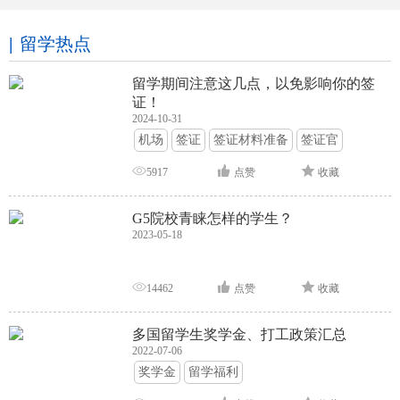
留学热点
留学期间注意这几点，以免影响你的签
证！
2024-10-31
机场
签证
签证材料准备
签证官
签证面试
签证申请攻略
5917
点赞
收藏
G5院校青睐怎样的学生？
2023-05-18
14462
点赞
收藏
多国留学生奖学金、打工政策汇总
2022-07-06
奖学金
留学福利