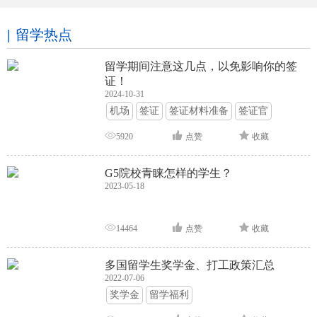
留学热点
留学期间注意这几点，以免影响你的签
证！
2024-10-31
机场
签证
签证材料准备
签证官
签证面试
签证申请攻略
5920
点赞
收藏
G5院校青睐怎样的学生？
2023-05-18
14464
点赞
收藏
多国留学生奖学金、打工政策汇总
2022-07-06
奖学金
留学福利