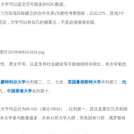
，大学可以提交尽可能多的
SDG
数据。
7(
为实现目标建立的合作关系
)
为硬性考察指标，占比
22%
，其他
3
个
是说，大学可以有自己的侧重点，不是必须项项全能。
样性、男女平等、以及支持社会建设等方面做得特别突出，本次夺魁也
、蒙特利尔大学
分列第二、三、七名，
英国曼彻斯特大学
并列第三，
伦
九，
中国香港大学
名列第十。
拿大平均总分为
86.6
分（满分
100
分），位列第一。其次是爱尔兰共和国
本大学参与数量最多，共有
41
所大学入榜，而美国有
31
所，俄罗斯有