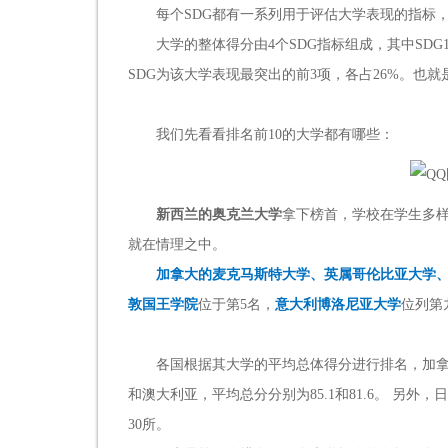
每个
SDG
都有一系列用于评估大学表现的指标
大学的整体得分由
4
个
SDG
指标组成，其中
SDG1
SDG
为该大学表现最突出的前
3
项，各占
26%
。也就
我们先看看排名前
10
的大学都有哪些：
新西兰的奥克兰大学
拿下榜首，学校在学生多
就在情理之中。
加拿大的麦克马斯特大学、英属哥伦比亚大学
敦国王学院
位于第
5
名，
意大利博洛尼亚大学
位列第
各国根据其大学的平均总体得分进行排名，加
和澳大利亚，平均总分分别为
85.1
和
81.6
。
另外，日
30
所。