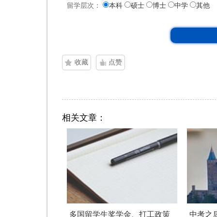
留学层次：
本科
硕士
博士
中学
其他
收藏
点赞
相关文章：
多国留学生奖学金、打工政策
中考之