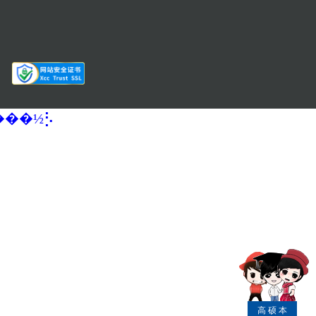
�����½⡣
高
硕
本