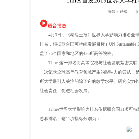
Times首发2019世界
来源：
转载
语音播放
4
月
3
日，《泰晤士报》世界大学影响力排名全
排名，根据联合国可持续发展目标
( UN Sustainable 
盖了
76
个国家和地区的
426
所高等院校。
Times
这一排名将高等院校与社会发展紧密关联
一次记录全球高等教育领域产生的影响力的尝试，
所大学最引人关注的除了它的教学水平、研究实力
社会责任、促进社会发展。
Times
世界大学影响力排名依据联合国
11
项可持
总和排名。这
11
项指标分别为：