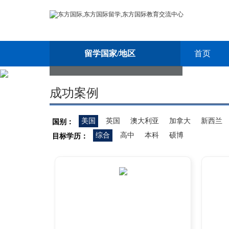
留学国家/地区
首页
成功案例
美国
英国
澳大利亚
加拿大
新西兰
国别：
综合
高中
本科
硕博
目标学历：