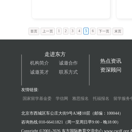
1
2
3
4
5
6
首页
上一页
下一页
末页
走进东方
热点资讯
机构简介
诚邀合作
资深顾问
诚邀英才
联系方式
友情链接:
国家留学基金委
学信网
雅思报名
托福报名
留学服务
北京市西城区车公庄大街9号A3楼10层（邮编：100044）
咨询热线:010-66411821（周一至周日早9:00 - 晚18:00）
Copyright ©2001-
2026 东方国际教育交流中心 www.cscdf.org All 