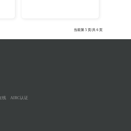
当前第
5
页/共
6
页
在线
AIRC认证