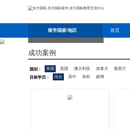
留学国家/地区
首页
成功案例
美国
英国
澳大利亚
加拿大
新西兰
国别：
综合
高中
本科
硕博
目标学历：