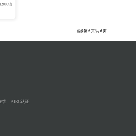
000澳
当前第
6
页/共
6
页
在线
AIRC认证