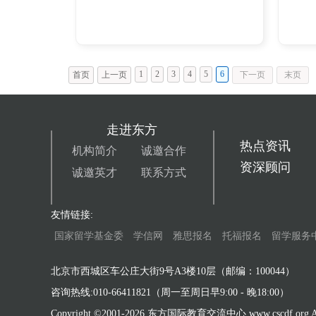
1
2
3
4
5
6
首页
上一页
下一页
末页
走进东方
热点资讯
机构简介
诚邀合作
资深顾问
诚邀英才
联系方式
友情链接:
国家留学基金委
学信网
雅思报名
托福报名
留学服务
北京市西城区车公庄大街9号A3楼10层（邮编：100044）
咨询热线:010-66411821（周一至周日早9:00 - 晚18:00）
Copyright ©2001-
2026 东方国际教育交流中心 www.cscdf.org All 