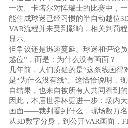
一次。卡塔尔对阵瑞士的比赛中，一
能生成球迷已经习惯的半自动越位3D
VAR流程并未受到影响，相关判罚
显示。
但争议还是迅速蔓延。球迷和评论员
越位”，而是：为什么没有画面？
几年前，人们质疑的是“这条线画得
是“为什么没有线”。这恰恰说明，
自结果，也来自被所有人共同看到的
因此，本届世界杯更进一步：场内大
画面——裁判看到什么，现场数万名
从3D数字分身，到公开VAR画面，F