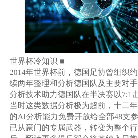
世界杯冷知识 ■
2014年世界杯前，德国足协曾组织
续两年整理和分析德国队及主要对手
分析技术助力德国队在半决赛以7:1
当时这类数据分析极为超前，十二年后
的AI分析能力免费开放给全部48支
已从豪门的专属武器，转变为整个行