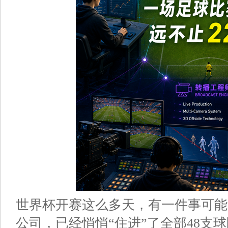
世界杯开赛这么多天，有一件事可能
公司，已经悄悄“住进”了全部48支