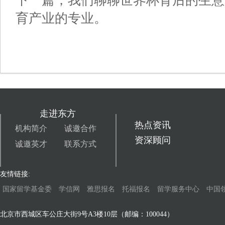
下一篇，我们聊聊世界杯背后的生意
育产业的专业。
走进东方
热点资讯
机构简介
诚邀合作
资深顾问
诚邀英才
联系方式
友情链接:
国家留学基金委
学信网
雅思报名
托福报名
留学服务中心
中国
北京市西城区车公庄大街9号A3楼10层（邮编：100044）