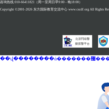
咨询热线:010-66411821（周一至周日早9:00 - 晚18:00）
Copyright ©2001-
2026 东方国际教育交流中心 www.cscdf.org All Rights Res
��վ�