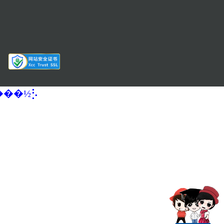
�����½⡣