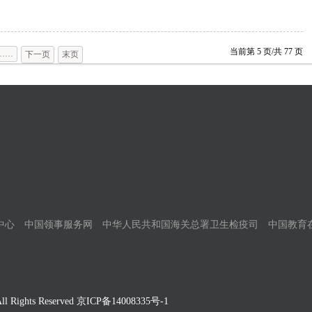
当前第
5
页/共
77
页
……
下一页
末页
中心
中国领事服务网
中华人民共和国海关总署卫生检疫司
中国教育
Rights Reserved
京ICP备14008335号-1