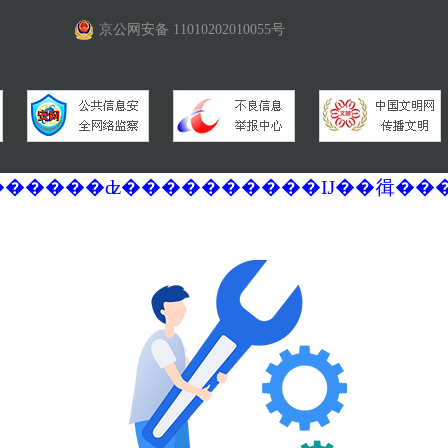
京公网安备 11010202010055号
�������ά�������޷��������ʣ����������Ĳ��㣬