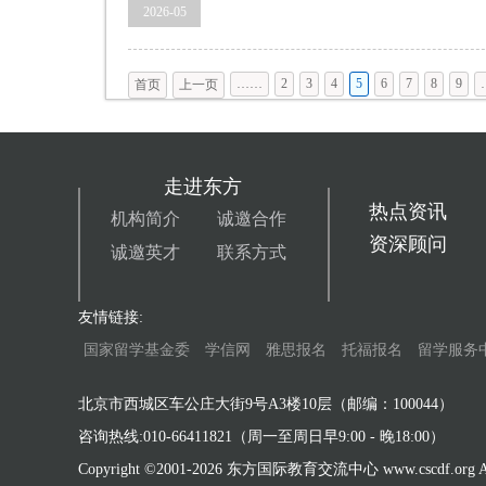
2026-05
……
2
3
4
5
6
7
8
9
首页
上一页
走进东方
热点资讯
机构简介
诚邀合作
资深顾问
诚邀英才
联系方式
友情链接:
国家留学基金委
学信网
雅思报名
托福报名
留学服务
北京市西城区车公庄大街9号A3楼10层（邮编：100044）
咨询热线:010-66411821（周一至周日早9:00 - 晚18:00）
Copyright ©2001-
2026 东方国际教育交流中心 www.cscdf.org All 